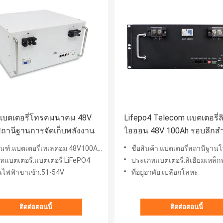
แบตเตอรี่โทรคมนาคม 48V
Lifepo4 Telecom แบตเตอรี่ลิ
สถานีฐานการจัดเก็บพลังงาน
ไอออน 48V 100Ah รอบลึกสำ
ระบบไฟฟ้า
ณฑ์:แบตเตอรี่เทเลคอม 48V100Ah 5U
ชื่อสินค้า:แบตเตอรี่สถานีฐานโทรคมนา
ทแบตเตอรี่:แบตเตอรี่ LiFePO4
ประเภทแบตเตอรี่:ลิเธียมเหล็กฟอสเฟต
นไฟฟ้าขาเข้า:51-54V
ที่อยู่อาศัย:เปลือกโลหะ
ติดต่อตอนนี้
ติดต่อตอนนี้