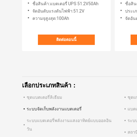
ด้วย BMS
พร้อมจ
ชื่อสินค้า:แบตเตอรี่ UPS 51.2V50Ah
ชื่อสิ
จัดอันดับแรงดันไฟฟ้า:51.2V
ประเภท
ความจุสูงสุด:100Ah
จัดอั
ติดต่อตอนนี้
เลือกประเภทสินค้า：
ชุดแบตเตอรี่ลิเธียม
ชุดแ
ระบบจัดเก็บพลังงานแบตเตอรี่
แบตเ
ระบบแบตเตอรี่พลังงานแสงอาทิตย์แบบออลอิน
ระบบก
วัน
สถาน