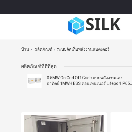
บ้าน
ผลิตภัณฑ์
ระบบจัดเก็บพลังงานแบตเตอรี่
ผลิตภัณฑ์ที่ดีที่สุด
0.5MW On Grid Off Grid ระบบพลังงานแสง
อาทิตย์ 1MWH ESS คอนเทนเนอร์ Lifepo4 IP65
Outdoor