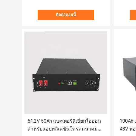
ติดต่อตอนนี้
51.2V 50Ah แบตเตอรี่ลิเธียมไอออน
100Ah เ
สำหรับแอปพลิเคชันโทรคมนาคม
48V ฟอส