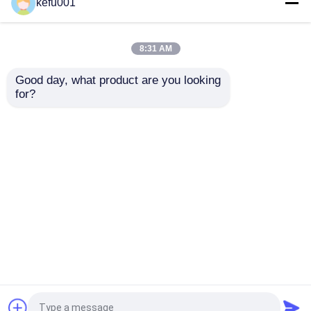
kefu001
ทัวร์โรงงาน
8:31 AM
Good day, what product are you looking 
ควบคุมคุณภาพ
32650 Lifepo4 Cells
Lifepo4 เซลล์ลิเธียมเฟอร์
for?
26650 3.2V แบตเตอรี่ลิเธียม
โรฟอสเฟต
ไอออนเหล็กฟอสเฟต
ติดต่อเรา
ส่งคำถาม
ส่งคำถาม
ข่าว
บ้าน
เกี่ยวกับเรา
ติดต่อเรา
Desktop Site
คดี
แผนผังเว็บไซต์
Privacy Policy
ชุดแบตเตอรี่ลิเธียม
คุณภาพ
ชุดแบตเตอรี่ลิเธียม
โรงงานในประเทศ
จีน.Copyright © 2026 Beijing Silk Road Enterprise
ชุดแบตเตอรี่ LiFePO4
Management Services Co., Ltd.. All Rights